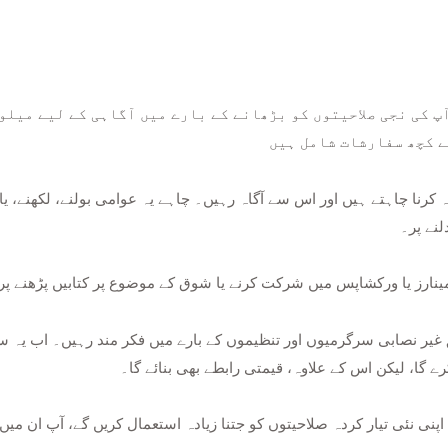
پ کی نجی صلاحیتوں کو بڑھانے کے بارے میں آگاہی کے لیے میلو
لنے پر۔
ارز یا ورکشاپس میں شرکت کرنے یا شوق کے موضوع پر کتابیں پڑھنے پر غو
رے گا، لیکن اس کے علاوہ، قیمتی رابطے بھی بنائے گا۔