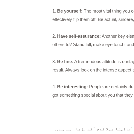
1.
Be yourself:
The most vital thing you co
effectively flip them off. Be actual, sincere
2.
Have self-assurance:
Another key elem
others to? Stand tall, make eye touch, an
3.
Be fine:
A tremendous attitude is contag
result. Always look on the intense aspect 
4.
Be interesting:
People are certainly dra
got something special about you that they 
آپ اپنا پہلا قدم آگے بڑھا رہے ہیں۔