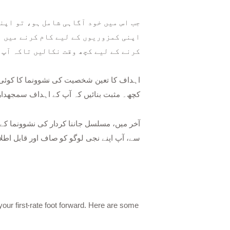
جب اس میں خود آگاہی شامل ہو، تو اپن
اپنی کمزوریوں کے لیے کام کرنے میں م
کرنے کے لیے کچھ وقت نکالیں تاکہ آپ 
اہداف کا تعین شخصیت کی نشوونما کا کوئ
کچھ۔ مثبت بنائیں کہ آپ کے اہداف سمجھدار 
آخر میں، مسلسل جاننا کردار کی نشوونما کے 
سے، آپ اپنے نجی لوگو کو صاف اور قابل اطلا
your first-rate foot forward. Here are some