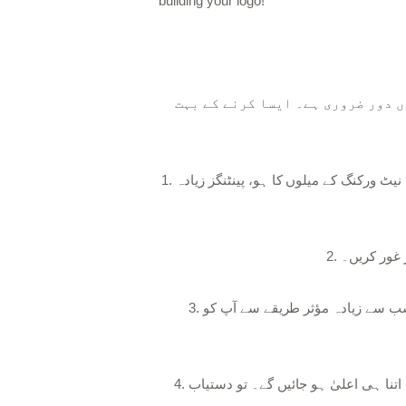
building your logo!
ں دور ضروری ہے۔ ایسا کرنے کے بہت
1. ایک ایسی جگہ تلاش کریں جس میں آپ اضافہ کرنا چاہتے ہیں اور اس سے آگاہ رہیں۔ چاہے یہ عوامی بولنے، لکھنے، یا نیٹ ورکنگ کے میلوں کا ہو، پینٹنگز زیادہ
2. ر کریں۔
3. اپنے پسندیدہ کیریئر یا نظم و ضبط سے متعلق غیر نصابی سرگرمیوں اور تنظیموں کے بارے میں فکر مند رہیں۔ اب یہ سب سے زیادہ مؤثر طریقے سے آپ کو
4. آخر میں، ورزش کی طاقت کو مت بھولنا! آپ اپنی نئی تیار کردہ صلاحیتوں کو جتنا زیادہ استعمال کریں گے، آپ ان میں اتنا ہی اعلیٰ ہو جائیں گے۔ تو دستیاب