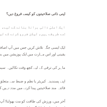
اپنی ذاتی صلاحیتوں کو کیسے فروغ دیں؟
ایک اعلیٰ ذاتی برانڈ بنانے کے لیے، آ
سے طریقے ہیں، لیکن شروع کرنے کے لیے کچھ سفارشات شامل ہیں:
یقینی اور اس مہارت میں ایک پوزیشن میں بد
ماہر کی ترقی کے لیے کچھ وقت نکالیں۔ سیمین
فائدہ مند صلاحیتیں پیدا کرنے میں مدد نہیں ک