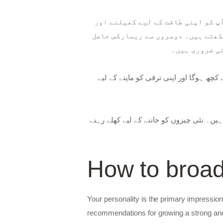
پ کو اپنی طاقت کے لیے کھیلنے اور
یکھتے ہیں۔ دوسروں سے ریمارکس حاصل
ئی ضروری ہیں۔
،  ہوگا اور اپنی ترقی کو ماپنے کے لیے
یں۔ نئی چیزوں کو جاننے کے لیے کھلے رہنے
How to broad
Your personality is the primary impression
recommendations for growing a strong and 