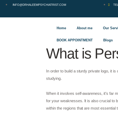
INFO@DRHALEEMPSYCHIATRIST.COM
TE
Home
About me
Our Serv
BOOK APPOINTMENT
Blogs
What is Per
In order to build a sturdy private logo, it 
studying.
When it involves self-awareness, it’s far 
for your weaknesses. It is also crucial t
within the regions that are most essential 