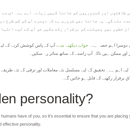
ی طاقتوں اور کمزوریوں کو جاننا کہیں زیادہ اہم ہے۔ اس سے آ
دد ملے گی۔ یہ جاننا بھی ضروری ہے کہ دوسرے آپ کو کس طرح د
ان خطوں میں پھیلنے کو برقرار رکھ سکیں جو آپ کے لیے انتہا
ی دوسرا اہم حصہ ہے۔
خواب دیکھنے سے
آپ کے پاس کوشش کرنے کے لیے کچھ
اور ممکن ہیں تاکہ آپ راستے کے ساتھ متاثر رہ سکیں۔
لیے اہم ہے۔ تحقیق کے لیے مسلسل نئے معاملات اور ترقی کے نئے طریقے ہ
ق برقرار رکھنے کے قابل ہو جائیں گے۔
en personality?
 humans have of you, so it’s essential to ensure that you are placing 
effective personality.