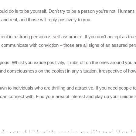
uld do is to be yourself. Don’t try to be a person you’re not. Humans wi
, and real, and those will reply positively to you.
ent in a strong persona is self-assurance. If you don’t accept as tru
d communicate with conviction – those are all signs of an assured per
ious. Whilst you exude positivity, it rubs off on the ones around you a
and consciousness on the coolest in any situation, irrespective of how
wn to individuals who are thrilling and attractive. If you need people
can connect with. Find your area of interest and play up your unique 
انوں کا آپ پر پڑتا ہے، اس لیے یہ یقینی بنانا ضروری ہے کہ 