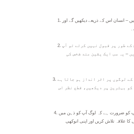
1. خود بنیں۔ سب سے اہم چیز جو آپ کر سکتے ہیں وہ ہے خود بننا۔ ایسا شخص بننے کی کوشش نہ کریں جو آپ نہیں ہیں – انسان اس کے ذریعے دیکھیں گے اور
۔
2. خود اعتمادی رکھیں: ایک مضبوط شخصیت میں ایک اور اہم عنصر خود اعتمادی ہے۔ اگر آپ اپنے اندر سچ کے طور پر قبول نہیں کرتے تو آپ
 – یہ سب ایک یقین مند شخص کی
3. ٹھیک رہو۔ ایک زبردست رویہ متعدی ہوتا ہے – جب کہ آپ مثبتیت کا اظہار کرتے ہیں، یہ آپ کے آس پاس کے لوگوں پر اثر انداز ہو جاتا ہے
 کو بہترین پر دیکھیں، قطع نظر اس
4. دلچسپ بنیں۔ لوگ یقینی طور پر ایسے افراد کی طرف راغب ہوتے ہیں جو سنسنی خیز اور پرکشش ہوتے ہیں۔ اگر آپ کو ضرورت ہے کہ لوگ آپ کو ذہن میں
ا علاقہ تلاش کریں اور اپنی انوکھی