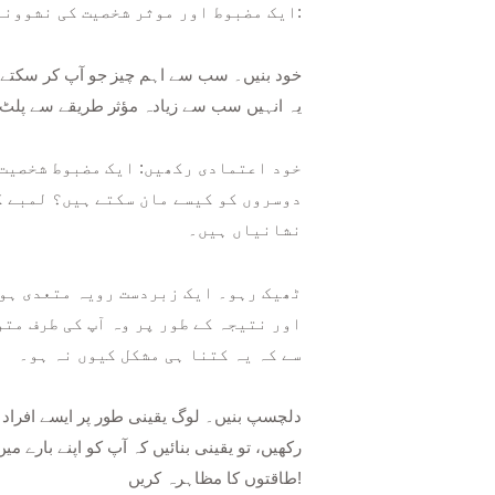
ایک مضبوط اور موثر شخصیت کی نشوونما کے لیے کچھ سفارشات یہ ہیں:
یہ انہیں سب سے زیادہ مؤثر طریقے سے پلٹ 
دوسروں کو کیسے مان سکتے ہیں؟ لمبے ک
نشانیاں ہیں۔
اور نتیجہ کے طور پر وہ آپ کی طرف مت
سے کہ یہ کتنا ہی مشکل کیوں نہ ہو۔
رکھیں، تو یقینی بنائیں کہ آپ کو اپنے بارے
طاقتوں کا مظاہرہ کریں!